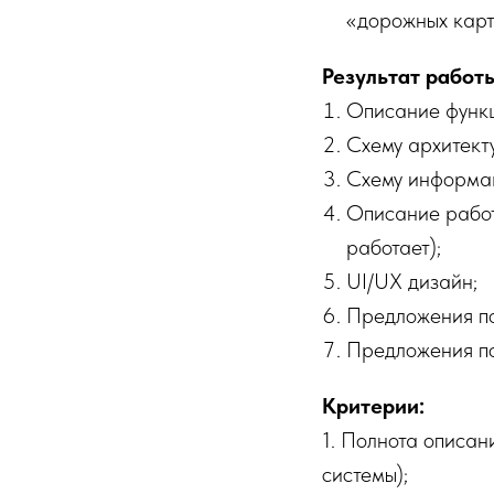
«дорожных карт
Результат работ
Описание функц
Схему архитект
Схему информац
Описание работ
работает);
UI/UX дизайн;
Предложения по
Предложения по
Критерии:
1. Полнота описан
системы);