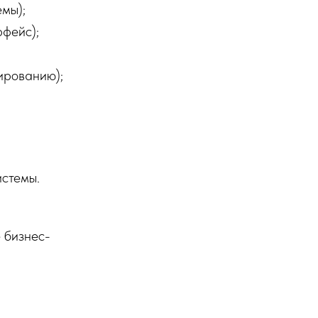
емы);
рфейс);
ированию);
истемы.
 бизнес-