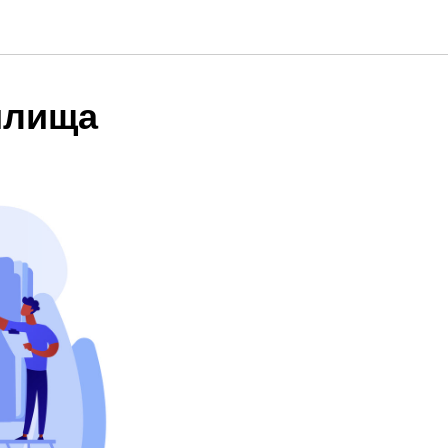
илища