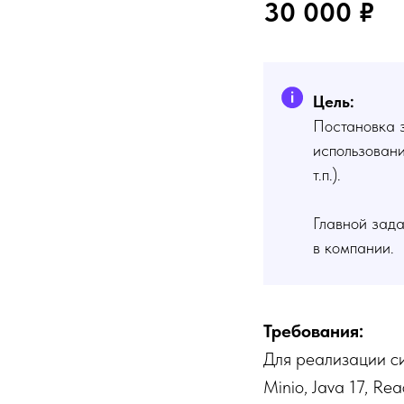
30 000 ₽
Цель:
Постановка 
использовани
т.п.).
Главной зада
в компании.
Требования:
Для реализации си
Minio, Java 17, Re