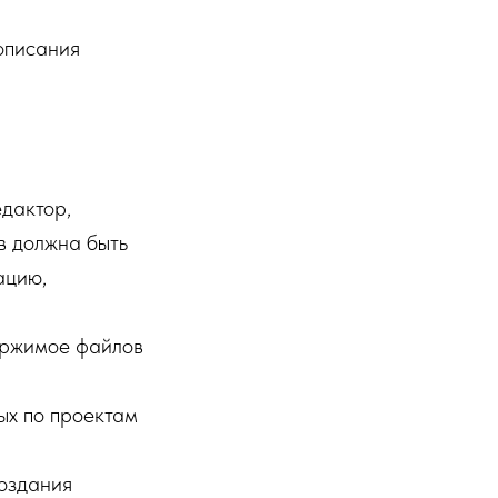
описания
дактор,
ов должна быть
ацию,
ержимое файлов
ых по проектам
создания