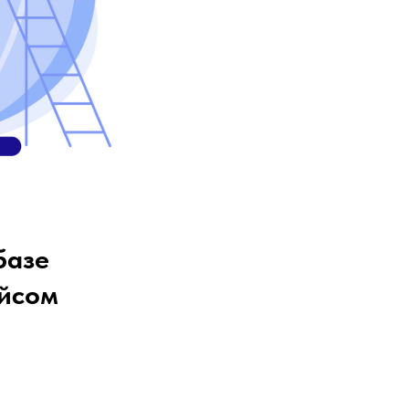
базе
ейсом