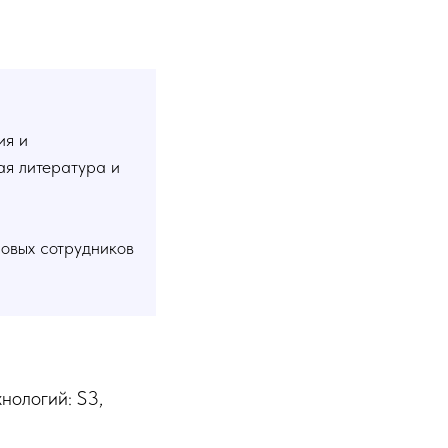
ия и
ая литература и
новых сотрудников
нологий: S3,