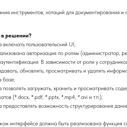
ания инструментов, нотаций для документирования и 
 в решении?
 включать пользовательский UI;
ализована авторизация по ролям (администратор, ре
 аутентификация. В зависимости от роли у сотрудник
здавать, обновлять, просматривать и удалять информ
 базе;
 позволять загружать, хранить и просматривать сод
в (*.docx, *.pdf, *.pptx, *.mp4, *.avi и т.п.);
 предоставлять возможность структурирования данн
ском интерфейсе должна быть реализована функция 