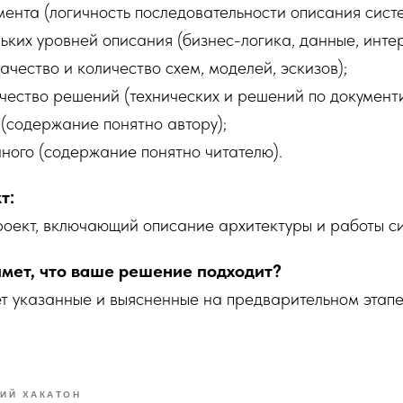
мента (логичность последовательности описания сист
ьких уровней описания (бизнес-логика, данные, инте
ачество и количество схем, моделей, эскизов);
ачество решений (технических и решений по документ
(содержание понятно автору);
нного (содержание понятно читателю).
т:
оект, включающий описание архитектуры и работы с
ймет, что ваше решение подходит?
т указанные и выясненные на предварительном этапе
НИЙ ХАКАТОН